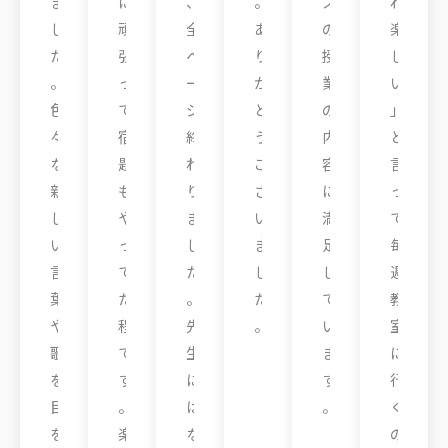
ま
に
、
。
ス
れ
し
頑
全
あ
の
楽
た
張
ペ
り
授
し
。
っ
ー
が
業
い
色
て
ジ
と
の
」
々
宿
終
う
内
と
な
題
わ
ご
容
言
新
も
り
ざ
に
っ
し
や
ま
い
満
て
い
っ
し
ま
足
毎
言
て
た
し
し
週
葉
た
。
た
て
教
や
程
先
。
い
室
歌
で
生
ま
に
S
を
す
に
す
行
さ
目
。
は
。
く
ん
を
楽
な
の
サ