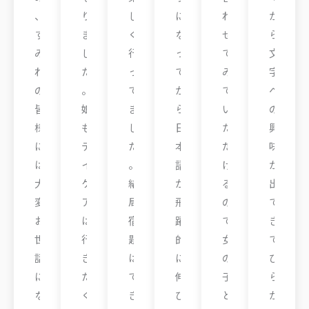
、
り
し
に
わ
か
す
ま
く
な
せ
ら
み
し
行
っ
て
文
れ
た
っ
て
み
字
の
。
て
か
て
へ
皆
娘
ま
ら
い
の
様
も
し
日
た
興
に
デ
た
本
だ
味
は
イ
。
語
け
が
大
ケ
結
が
る
出
変
ア
局
飛
の
て
お
は
宿
躍
で
き
世
行
題
的
女
て
話
き
は
に
の
ひ
に
た
で
伸
子
ら
な
く
き
び
と
が