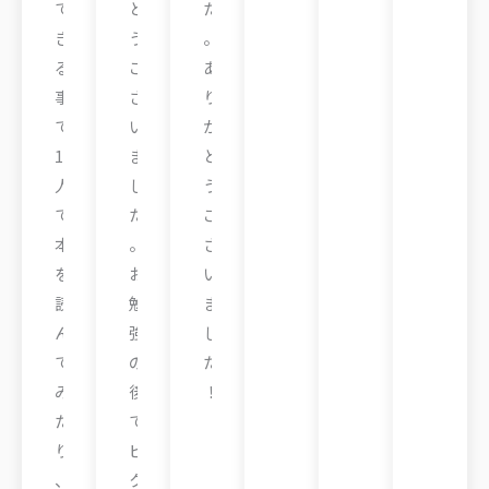
で
と
た
き
う
。
る
ご
あ
事
ざ
り
で
い
が
1
ま
と
人
し
う
で
た
ご
本
。
ざ
を
お
い
読
勉
ま
ん
強
し
で
の
た
み
後
！
た
で
M
り
ピ
さ
、
ク