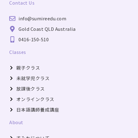
Contact Us
e
t
t
b
u
a
info@sumireedu.com
o
b
g
o
e
r
Gold Coast QLD Australia
k
a
0416-150-510
m
Classes
親子クラス
未就学児クラス
放課後クラス
オンラインクラス
日本語講師養成講座
About
すみれについて