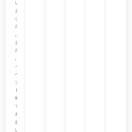
い
ま
し
た
。
ま
た
、
イ
ベ
ン
ト
等
で
お
会
い