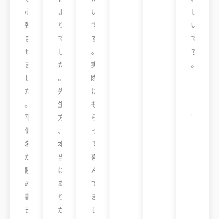
心
よ
い
し
弾
り
で
い
ま
で
す
で
せ
し
。
す
ま
た
実
。
し
。
際
M
た
先
に
さ
。
生
も
ん
平
方
ら
キ
仮
、
っ
ラ
教
名
本
て
室
が
当
喜
読
に
ん
み
あ
で
書
り
ま
き
が
し