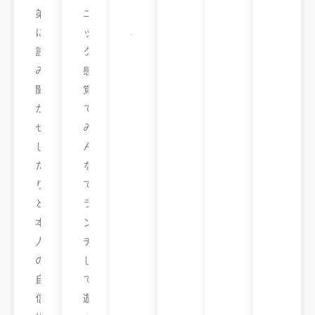
ん
弟
ニ
へ
に
ッ
レ
ン
読
ク
ズ
ベ
み
感
ー
ル
聞
覚
教
室
か
で
せ
み
し
ん
た
な
り
で
と
ラ
本
ン
人
チ
の
し
自
て
信
遊