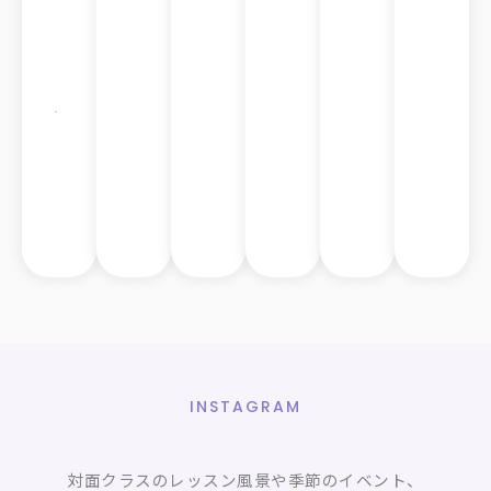
さ
ん
ブ
リ
ス
ベ
ン
バ
ン
ヨ
ー
教
室
INSTAGRAM
対面クラスのレッスン風景や季節のイベント、