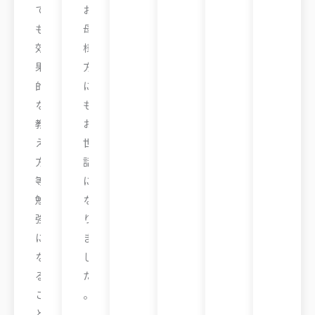
て
お
も
母
効
様
果
方
的
に
な
も
教
お
え
世
方
話
等
に
勉
な
強
り
に
ま
な
し
る
た
こ
。
と