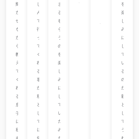
Y
輝
し
ま
を
ウ
ス
さ
か
ん
る
楽
ポ
ー
ん
せ
で
も
し
ト
ロ
教
な
行
ら
み
ビ
室
ー
が
っ
う
に
ナ
教
ら
て
の
し
室
教
く
を
て
え
れ
楽
い
て
る
し
る
く
事
み
の
れ
が
に
が
る
私
し
親
息
と
て
と
子
し
い
し
に
て
た
て
私
は
み
う
も
何
た
れ