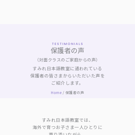
内
容
を
ス
キ
ッ
TESTIMONIALS
プ
保護者の声
（対面クラスのご家庭からの声）
すみれ日本語教室に通われている
保護者の皆さまからいただいた声を
ご紹介します。
Home
/
保護者の声
すみれ日本語教室では、
海外で育つお子さま一人ひとりに
寄り添いながら、