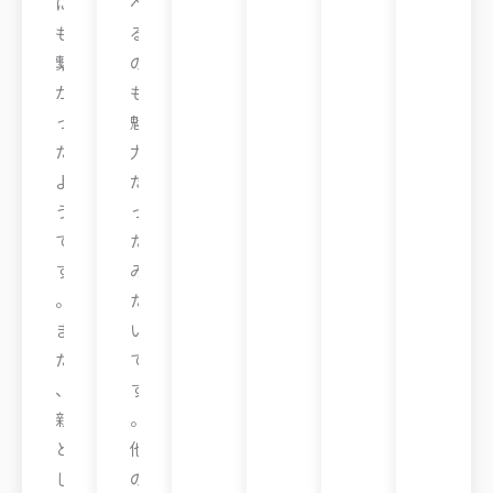
に
べ
も
る
繋
の
が
も
っ
魅
た
力
よ
だ
う
っ
で
た
す
み
。
た
ま
い
た
で
、
す
親
。
と
他
し
の