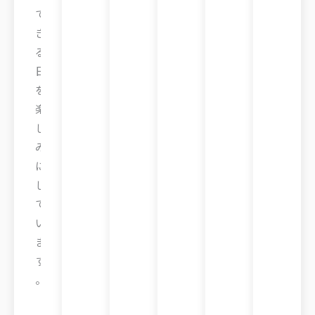
で
き
る
日
を
楽
し
み
に
し
て
い
ま
す
。
R