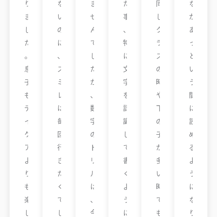
り
な
ま
た
同
な
ま
い
せ
事
じ
が
し
の
ん
、
ク
あ
た
に
で
特
ラ
っ
。
、
し
に
ス
と
息
ス
た
文
の
い
子
ミ
が
字
時
う
も
レ
、
を
や
間
デ
は
数
認
下
に
イ
毎
字
識
の
読
ケ
回
の
し
子
め
ア
行
ド
て
が
る
よ
き
リ
書
多
よ
り
た
ル
く
い
う
も
く
は
よ
時
に
楽
て
、
う
で
な
し
し
今
に
も
り