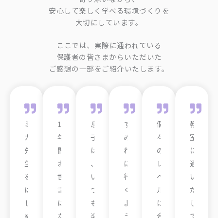
安心して楽しく学べる環境づくりを
大切にしています。
ここでは、実際に通われている
保護者の皆さまからいただいた
ご感想の一部をご紹介いたします。
ミ
1
息
す
個
教
カ
年
子
み
々
室
先
間
は
れ
の
に
生
お
、
に
レ
通
を
世
い
行
ベ
い
は
話
つ
く
ル
だ
じ
に
も
よ
に
し
め
な
楽
う
合
て