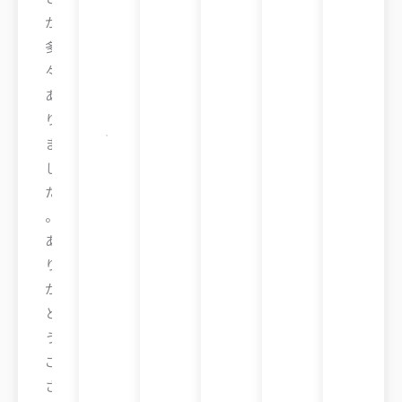
A
が
さ
多
ん
々
ブ
あ
リ
ス
り
ベ
ン
ま
ウ
ェ
し
ー
ベ
た
ル
ハ
。
イ
ツ
あ
教
室
り
が
と
う
ご
ざ