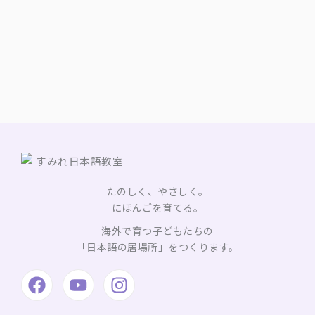
たのしく、やさしく。
にほんごを育てる。
海外で育つ子どもたちの
「日本語の居場所」をつくります。
F
Y
I
a
o
n
c
u
s